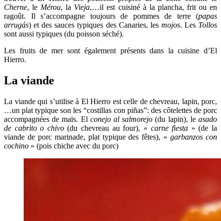
Cherne
, le
Mérou
, la
Vieja
,…il est cuisiné à la plancha, frit ou en
ragoût. Il s’accompagne toujours de pommes de terre (
papas
arrugás
) et des sauces typiques des Canaries, les
mojos
. Les
Tollos
sont aussi typiques (du poisson séché).
Les fruits de mer sont également présents dans la cuisine d’El
Hierro.
La viande
La viande qui s’utilise à El Hierro est celle de chevreau, lapin, porc,
…un plat typique son les “costillas con piñas”: des côtelettes de porc
accompagnées de maïs. El
conejo al salmorejo
(du lapin), le
asado
de cabrito o chivo
(du chevreau au four), «
carne fiesta
» (de la
viande de porc marinade, plat typique des fêtes), «
garbanzos con
cochino
» (pois chiche avec du porc)