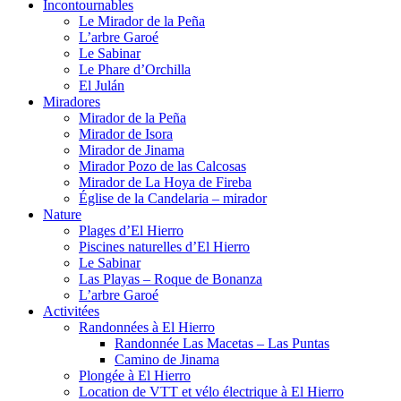
Incontournables
Le Mirador de la Peña
L’arbre Garoé
Le Sabinar
Le Phare d’Orchilla
El Julán
Miradores
Mirador de la Peña
Mirador de Isora
Mirador de Jinama
Mirador Pozo de las Calcosas
Mirador de La Hoya de Fireba
Église de la Candelaria – mirador
Nature
Plages d’El Hierro
Piscines naturelles d’El Hierro
Le Sabinar
Las Playas – Roque de Bonanza
L’arbre Garoé
Activitées
Randonnées à El Hierro
Randonnée Las Macetas – Las Puntas
Camino de Jinama
Plongée à El Hierro
Location de VTT et vélo électrique à El Hierro