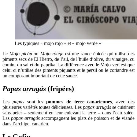
Les typiques « mojo rojo » et « mojo verde »
Le
Mojo picón
ou
Mojo rouge
est une sauce épicée qui utilise des
piments secs de El Hierro, de l’ail, de l’huile d’olive, du vinaigre, cu
comin, du sal et du paprika. La différence avec le Mojo vert est que
celui-ci n’utilise des piments piquants et le persil ou le coriandre est
un composant important de cette sauce.
Papas arrugás
(fripées)
Les
papas
sont les
pommes de terre canariennes
, avec des
plusieures variétés toutes délicieuses. Les
papas arrugás
se cuisinent
sans peler – seulement en leur enlevant la terre – dans l’eau salée.
Las
papas arrugás
accompagnent les plats de poisson et de viande
dans l’archipel canarien.
Le Gofio