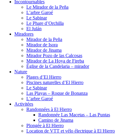
Incontournables
Le Mirador de la Peña
L’arbre Garoé
Le Sabinar
Le Phare d’Orchilla
El Julán
Miradores
Mirador de la Peña
Mirador de Isora
Mirador de Jinama
Mirador Pozo de las Calcosas
Mirador de La Hoya de Fireba
Église de la Candelaria – mirador
Nature
Plages d’El Hierro
Piscines naturelles d’El Hierro
Le Sabinar
Las Playas – Roque de Bonanza
L’arbre Garoé
Activitées
Randonnées à El Hierro
Randonnée Las Macetas – Las Puntas
Camino de Jinama
Plongée à El Hierro
Location de VTT et vélo électrique à El Hierro