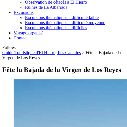
Observation de cétacés à El Hierro
Ruines de La Albarrada
Excursions
Excursions thématiques – difficulté faible
Excursions thématiques – difficulté moyenne
Excursions thématiques – difficiles
Voyage organisé
Contact
Follow:
Guide Touristique d'El Hierro, Îles Canaries
>
Fête la Bajada de la
Virgen de Los Reyes
Fête la Bajada de la Virgen de Los Reyes