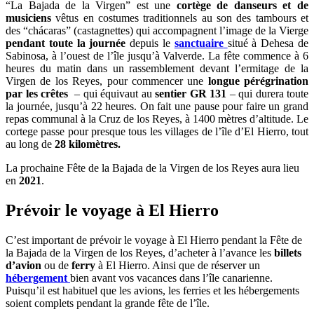
“La Bajada de la Virgen” est une
cortège de danseurs et de
musiciens
vêtus en costumes traditionnels au son des tambours et
des “chácaras” (castagnettes) qui accompagnent l’image de la Vierge
pendant toute la journée
depuis le
sanctuaire
situé à Dehesa de
Sabinosa, à l’ouest de l’île jusqu’à Valverde. La fête commence à 6
heures du matin dans un rassemblement devant l’ermitage de la
Virgen de los Reyes, pour commencer une
longue pérégrination
par les crêtes
– qui équivaut au
sentier GR 131
– qui durera toute
la journée, jusqu’à 22 heures. On fait une pause pour faire un grand
repas communal à la Cruz de los Reyes, à 1400 mètres d’altitude. Le
cortege passe pour presque tous les villages de l’île d’El Hierro, tout
au long de
28 kilomètres.
La prochaine Fête de la Bajada de la Virgen de los Reyes aura lieu
en
2021
.
Prévoir le voyage à El Hierro
C’est important de prévoir le voyage à El Hierro pendant la Fête de
la Bajada de la Virgen de los Reyes, d’acheter à l’avance les
billets
d’avion
ou de
ferry
à El Hierro. Ainsi que de réserver un
hébergement
bien avant vos vacances dans l’île canarienne.
Puisqu’il est habituel que les avions, les ferries et les hébergements
soient complets pendant la grande fête de l’île.