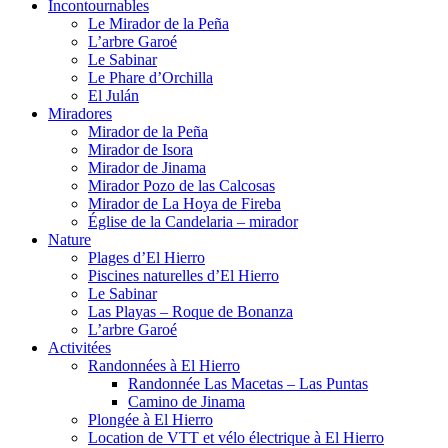
Incontournables
Le Mirador de la Peña
L’arbre Garoé
Le Sabinar
Le Phare d’Orchilla
El Julán
Miradores
Mirador de la Peña
Mirador de Isora
Mirador de Jinama
Mirador Pozo de las Calcosas
Mirador de La Hoya de Fireba
Église de la Candelaria – mirador
Nature
Plages d’El Hierro
Piscines naturelles d’El Hierro
Le Sabinar
Las Playas – Roque de Bonanza
L’arbre Garoé
Activitées
Randonnées à El Hierro
Randonnée Las Macetas – Las Puntas
Camino de Jinama
Plongée à El Hierro
Location de VTT et vélo électrique à El Hierro